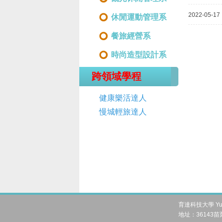
2022-05-17
休閒運動管理系
餐旅經營系
時尚造型設計系
跨領域學程
健康樂活達人
慢城輕旅達人
育達科技大學 Yu Da 
地址：36143苗