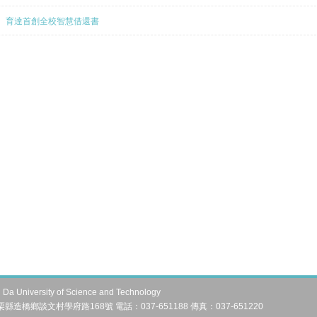
育達首創全校智慧借還書
University of Science and Technology
栗縣造橋鄉談文村學府路168號 電話：037-651188 傳真：037-651220